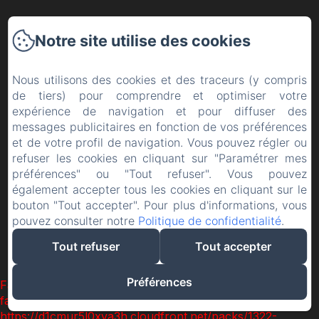
Accueil
Notre site utilise des cookies
Les chambres
Nous utilisons des cookies et des traceurs (y compris
Les activités
de tiers) pour comprendre et optimiser votre
expérience de navigation et pour diffuser des
Contact
messages publicitaires en fonction de vos préférences
et de votre profil de navigation. Vous pouvez régler ou
refuser les cookies en cliquant sur "Paramétrer mes
Mentions légales
préférences" ou "Tout refuser". Vous pouvez
également accepter tous les cookies en cliquant sur le
EN
FR
ES
bouton "Tout accepter". Pour plus d'informations, vous
pouvez consulter notre
Politique de confidentialité
.
Créé par Amenitiz
Tout refuser
Tout accepter
Conditions Générales de Vente
Préférences
Failed to load BookingEngine/index: Loading chunk 1322
failed. (missing:
https://d1cmur5l0xva3h.cloudfront.net/packs/1322-