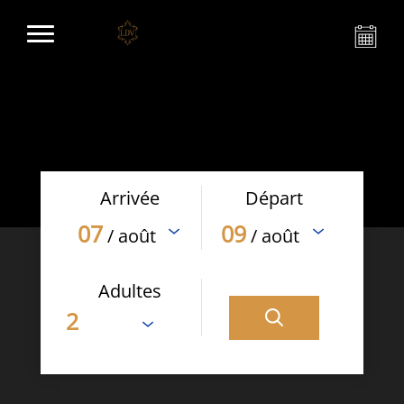
Arrivée
Départ
07
09
/ août
/ août
Adultes