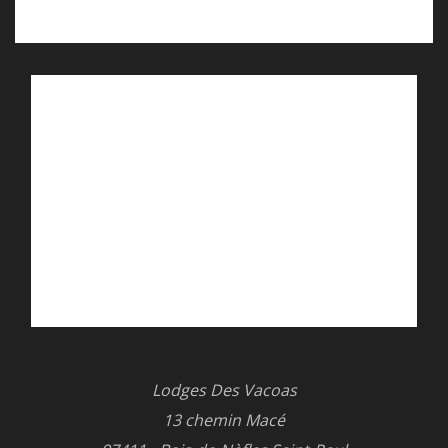
Aller à l'adresse
Appelez-nous
Titre de votre texte
Cet espace vous permet d'informer les
voyageurs sur le thème de votre choix. Et si
vous en disiez plus sur la ville de votre hôtel
et les activités à faire aux alentours ? Vous
pouvez tout à fait choisir d’apposer un texte
décrivant l’hôtel en lui-même et exprimer le
service et le soin que vous savez apporter à
vos clients. Ce texte est totalement libre.
Lodges Des Vacoas
13 chemin Macé