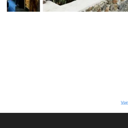
250€ la nuit 230€ à partir de 2 nuits. Il peut accueillir 2 ad
(1m60), un canapé lit, une baignoire balnéo double, une té
Nous ne faisons pas de repa
Vous aurez à d
Voir