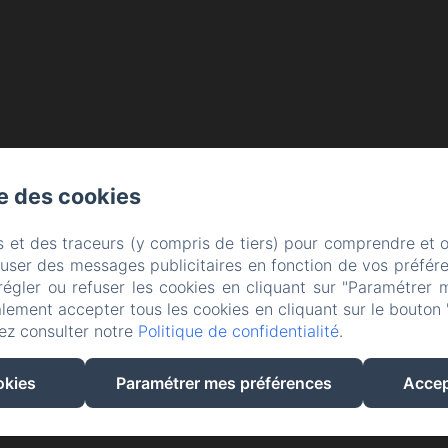
se des cookies
s et des traceurs (y compris de tiers) pour comprendre et 
fuser des messages publicitaires en fonction de vos préfére
régler ou refuser les cookies en cliquant sur "Paramétrer 
lement accepter tous les cookies en cliquant sur le bouton 
EN
FR
ES
ez consulter notre
Politique de confidentialité
.
Créé par Amenitiz
okies
Paramétrer mes préférences
Accep
Conditions Générales de Vente