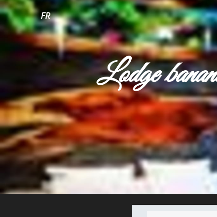
FR
Lodge banani