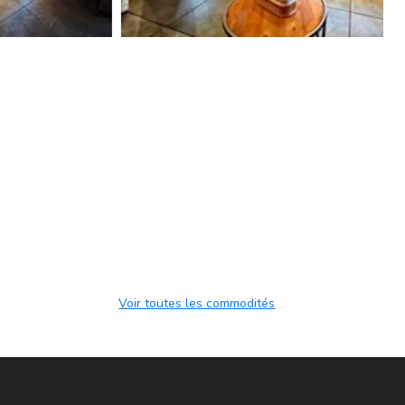
Equipements de la chambre
TV
Wi-fi
Climatisation
Sèche-cheveux
Douche
Chaussons
Voir toutes les commodités