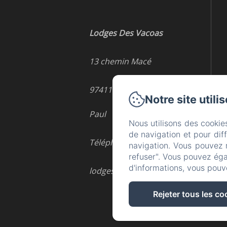
Lodges Des Vacoas
13 chemin Macé
97411 - Bois-de-Nèfles Saint-
Notre site utili
Paul
Nous utilisons des cookie
de navigation et pour dif
Téléphone: 0693458466
navigation. Vous pouvez 
refuser". Vous pouvez éga
d'informations, vous pouv
lodgesdesvacoas@gmail.com
Rejeter tous les co