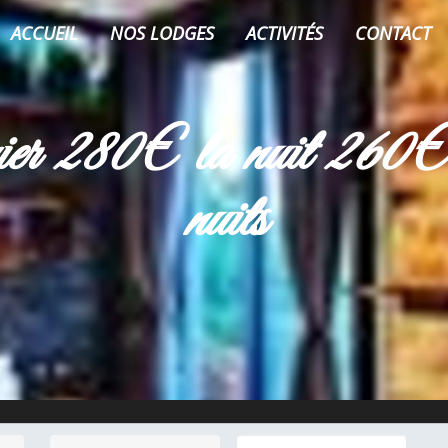
ACCUEIL
NOS LODGES
ACTIVITÉS
CONTACT
er 280€ la nuit 260€ 
nuits