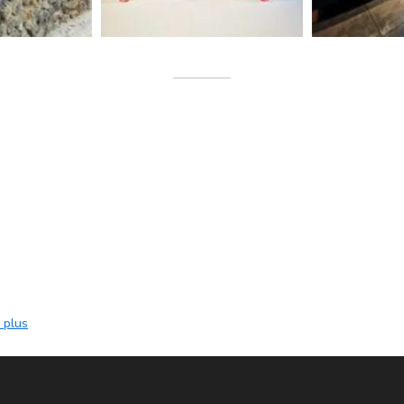
1 x Lit Double
|
1 x Canapé-lit
|
4 personnes
Vue mer
ultes et 2 enfants maximum, il est équipé d'un grand lit double
lé connectée et d'une cuisine équipée, le tout vue sur mer.
s mais tout est équipé pour.
isposition un...
 plus