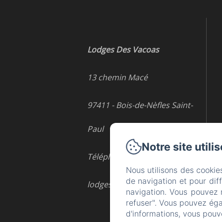
Lodges Des Vacoas
13 chemin Macé
97411 - Bois-de-Nèfles Saint-
Paul
Notre site utili
Téléphone: 0693458466
Nous utilisons des cookie
de navigation et pour dif
lodgesdesvacoas@gmail.com
navigation. Vous pouvez 
refuser". Vous pouvez éga
d'informations, vous pouv