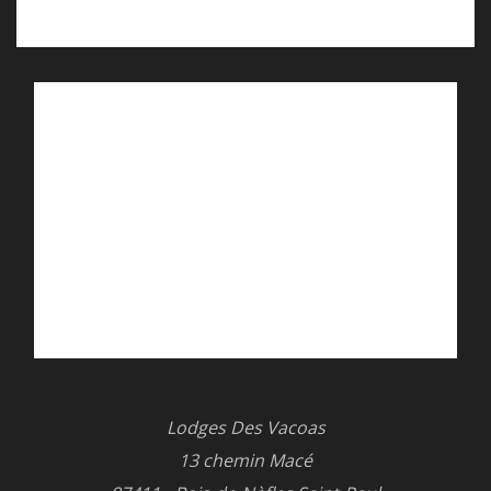
Aller à l'adresse
Appelez-nous
Titre de votre texte
Cet espace vous permet d'informer les
voyageurs sur le thème de votre choix. Et si
vous en disiez plus sur la ville de votre hôtel
et les activités à faire aux alentours ? Vous
pouvez tout à fait choisir d’apposer un texte
décrivant l’hôtel en lui-même et exprimer le
service et le soin que vous savez apporter à
vos clients. Ce texte est totalement libre.
Lodges Des Vacoas
13 chemin Macé